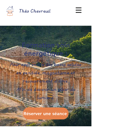
Théo Chevreuil
Formation soin
énergétique :
Pour apprendre des bases solides
en pendule, magnétisme et
recouvrement d'âme.
Afin de devenir un pilier de
lumière.
Réserver une séance