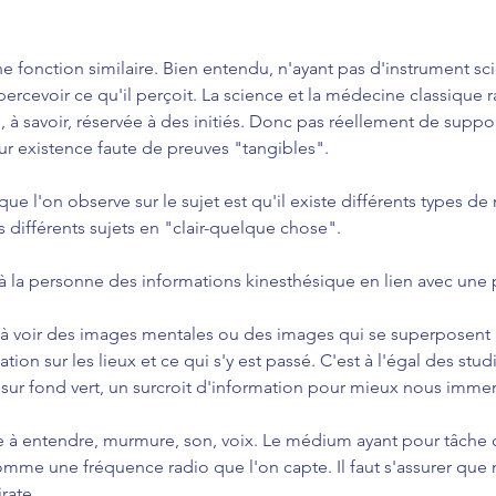
fonction similaire. Bien entendu, n'ayant pas d'instrument sci
ercevoir ce qu'il perçoit. La science et la médecine classique r
, à savoir, réservée à des initiés. Donc pas réellement de suppo
eur existence faute de preuves "tangibles".
que l'on observe sur le sujet est qu'il existe différents types d
s différents sujets en "clair-quelque chose".
 la personne des informations kinesthésique en lien avec une
à voir des images mentales ou des images qui se superposent à l
mation sur les lieux et ce qui s'y est passé. C'est à l'égal des st
 sur fond vert, un surcroit d'information pour mieux nous immer
 à entendre, murmure, son, voix. Le médium ayant pour tâche d
Comme une fréquence radio que l'on capte. Il faut s'assurer qu
rate.