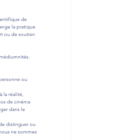
entifique de 
ange la pratique 
rt ou de soutien 
e médiumnités. 
 personne ou 
a réalité, 
udios de cinéma 
ger dans le 
e distinguer ou 
e nous ne sommes 