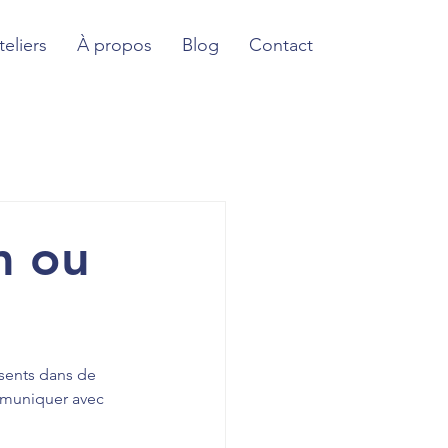
teliers
À propos
Blog
Contact
m ou
ésents dans de 
mmuniquer avec 