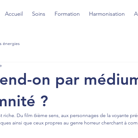
Accueil
Soins
Formation
Harmonisation
A
s énergies
e
end-on par médiu
nité ?
est riche. Du film 6ième sens, aux personnages de la voyante pr
iques ainsi que ceux propres au genre horreur cherchant à co