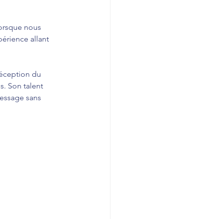
lorsque nous 
érience allant 
réception du 
s. Son talent 
message sans 