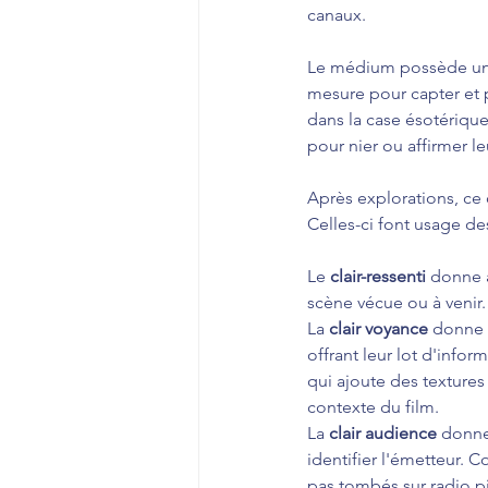
canaux.
Le médium possède une 
mesure pour capter et p
dans la case ésotérique
pour nier ou affirmer l
Après explorations, ce 
Celles-ci font usage de
Le 
clair-ressenti 
donne à
scène vécue ou à venir.
La 
clair voyance
 donne 
offrant leur lot d'infor
qui ajoute des textures
contexte du film.
La 
clair audience 
donne
identifier l'émetteur. 
pas tombés sur radio pi