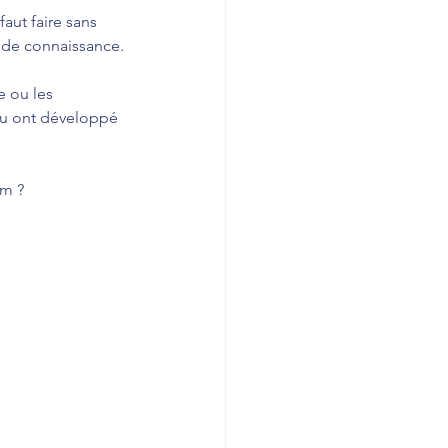
aut faire sans 
p de connaissance.
e ou les 
 ou ont développé 
um ?