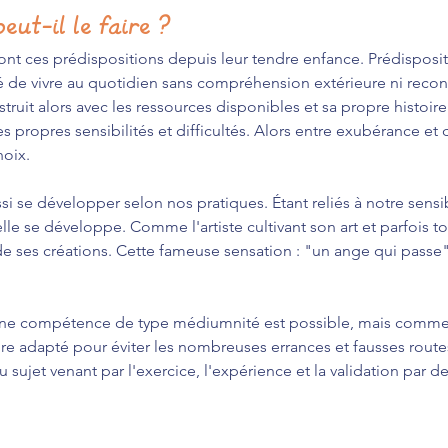
eut-il le faire ?
ont ces prédispositions depuis leur tendre enfance. Prédisposit
isé de vivre au quotidien sans compréhension extérieure ni recon
truit alors avec les ressources disponibles et sa propre histoi
 propres sensibilités et difficultés. Alors entre exubérance et d
hoix.
si se développer selon nos pratiques. Étant reliés à notre sensib
 elle se développe. Comme l'artiste cultivant son art et parfois t
de ses créations. Cette fameuse sensation : "un ange qui passe",
une compétence de type médiumnité est possible, mais comme t
e adapté pour éviter les nombreuses errances et fausses routes
u sujet venant par l'exercice, l'expérience et la validation par de