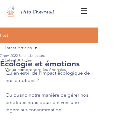
Théo Chevreuil
Post
Latest Articles
7 nov. 2022
3 min de lecture
Latest Articles
Écologie et émotions
Mieux comprendre les énergies
Qu'en est-il de l'impact écologique de 
nos émotions ?
Ou quand notre manière de gérer nos 
émotions nous poussent vers une 
légère sur-consommation...